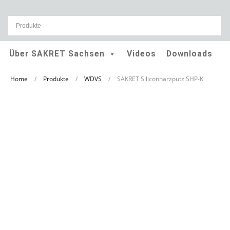
Skip
Über SAKRET Sachsen
Videos
Downloads
to
content
Home
/
Produkte
/
WDVS
/
SAKRET Siliconharzputz SHP-K