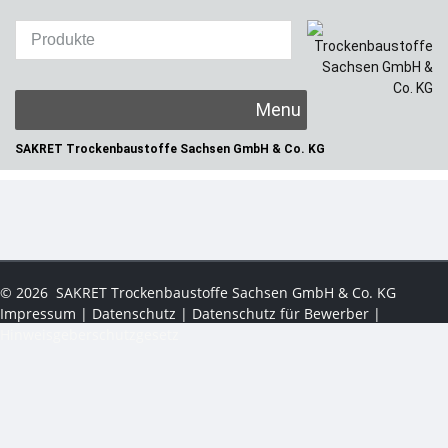
Skip
to
content
SAKRET Trockenbaustoffe
Sachsen GmbH & Co. KG
©
2026
SAKRET Trockenbaustoffe Sachsen GmbH & Co. KG
Impressum
|
Datenschutz
|
Datenschutz für Bewerber
|
Hinweisgeberschutzgesetz