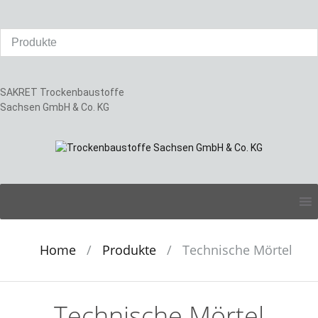
SAKRET Trockenbaustoffe
Sachsen GmbH & Co. KG
Skip
to
content
Home
/
Produkte
/
Technische Mörtel
Technische Mörtel