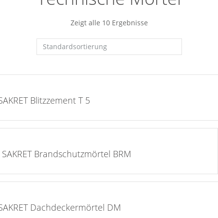
Zeigt alle 10 Ergebnisse
auf die Merkliste >
SAKRET Blitzzement T 5
auf die Merkliste >
SAKRET Brandschutzmörtel BRM
auf die Merkliste >
SAKRET Dachdeckermörtel DM