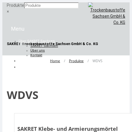
Produkte
×
Skip
to
content
Über SAKRET Sachsen
SAKRET Trockenbaustoffe
Sachsen GmbH & Co. KG
SAKRET Sachsen
Über uns
Kontakt
Videos
Home
/
Produkte
/
WDVS
Downloads
WDVS
SAKRET Klebe- und Armierungsmörtel