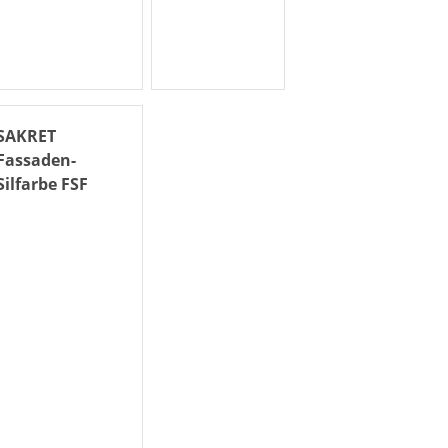
SAKRET
Fassaden-
Silfarbe FSF