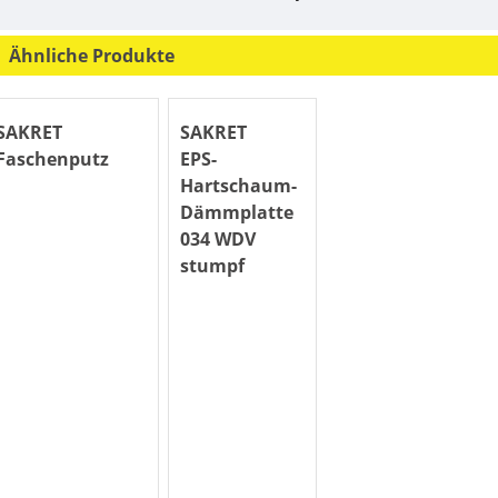
Ähnliche Produkte
SAKRET
SAKRET
Faschenputz
EPS-
Hartschaum-
Dämmplatte
034 WDV
stumpf