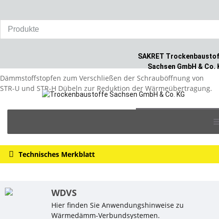
Home
/
Produkte
/
WDVS
/
SAKRET STR Stopfen
SAKRET STR Stopfen
SAKRET Trockenbaustof
Sachsen GmbH & Co. 
Dämmstoffstopfen zum Verschließen der Schrauböffnung von
STR-U und STR-H Dübeln zur Reduktion der Wärmeübertragung.
Skip
auf die Merkliste >
to
content
Technisches Merkblatt
WDVS
Hier finden Sie Anwendungshinweise zu
Wärmedämm-Verbundsystemen.