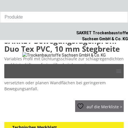
Home
/
Produkte
/
WDVS
/
SAKRET Bewegungsfugenprofil Duo
Tex PVC, 10 mm Stegbreite
SAKRET Trockenbaustoffe
SAKRET Bewegungsfugenprofil
Sachsen GmbH & Co. KG
Duo Tex PVC, 10 mm Stegbreite
Variables Profil mit Dichtungsschlaufe zur schlagregendichten
und hinterlüftungsfreien Überbrückung einer
Skip
Gebäudedehnfuge durch die Armierungsschicht eines
to
Wärmedämmverbundsystems. Geeignet für Fugen in
content
versetzten oder planen Wandflächen bei geringerem
Bewegungsanfall.
auf die Merkliste >
Technisches Merkblatt