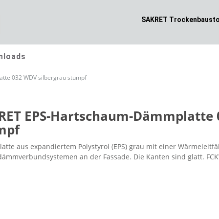
SAKRET Trockenbausto
nloads
te 032 WDV silbergrau stumpf
RET EPS-Hartschaum-Dämmplatte 0
mpf
tte aus expandiertem Polystyrol (EPS) grau mit einer Wärmeleitfä
mmverbundsystemen an der Fassade. Die Kanten sind glatt. FCK