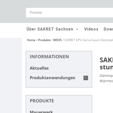
Skip
Über SAKRET Sachsen
Videos
Dow
to
content
Home
/
Produkte
/
WDVS
/
SAKRET EPS-Hartschaum-Dämmplat
INFORMATIONEN
SAK
stu
Aktuelles
Dämmpla
Produktanwendungen
Wärmedä
PRODUKTE
Mauerwerk