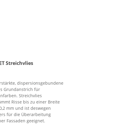
T Streichvlies
rstärkte, dispersionsgebundene
ls Grundanstrich für
nfarben. Streichvlies
ämmt Risse bis zu einer Breite
 0,2 mm und ist deswegen
rs für die Überarbeitung
ner Fassaden geeignet.