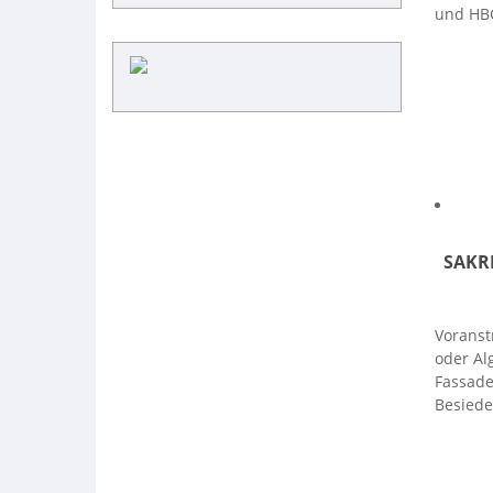
und HBC
SAKR
Voranst
oder Al
Fassade
Besiede