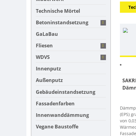
Tec
Technische Mörtel
Betoninstandsetzung
GaLaBau
Fliesen
Ähnli
WDVS
Innenputz
Außenputz
SAKR
Dämm
Gebäudeinstandsetzung
Fassadenfarben
Dämmpla
(EPS) g
Innenwanddämmung
von 0,0
Vegane Baustoffe
Wärmed
Fassade