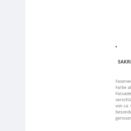
SAKRE
Faserve
Farbe a
Fassade
verschl
von ca.
besonde
gerisse