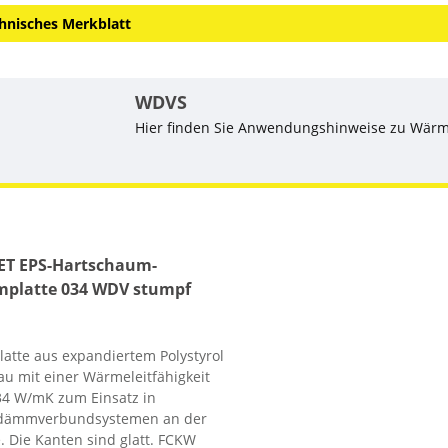
hnisches Merkblatt
WDVS
Hier finden Sie Anwendungshinweise zu Wä
che Produkte
ET EPS-Hartschaum-
platte 034 WDV stumpf
tte aus expandiertem Polystyrol
rau mit einer Wärmeleitfähigkeit
34 W/mK zum Einsatz in
ämmverbundsystemen an der
. Die Kanten sind glatt. FCKW