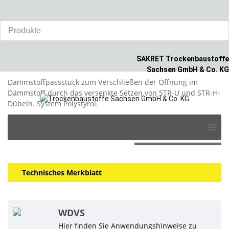
Home
/
Produkte
/
WDVS
/
SAKRET STR Rondelle EPS
SAKRET Trockenbaustoffe
SAKRET STR Rondelle EPS
Sachsen GmbH & Co. KG
Dämmstoffpassstück zum Verschließen der Öffnung im
Dämmstoff durch das versenkte Setzen von STR-U und STR-H-
Dübeln. System Polystyrol.
Skip
to
auf die Merkliste >
content
Technisches Merkblatt
WDVS
Hier finden Sie Anwendungshinweise zu