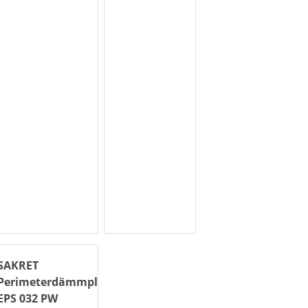
SAKRET
Perimeterdämmplatte
EPS 032 PW