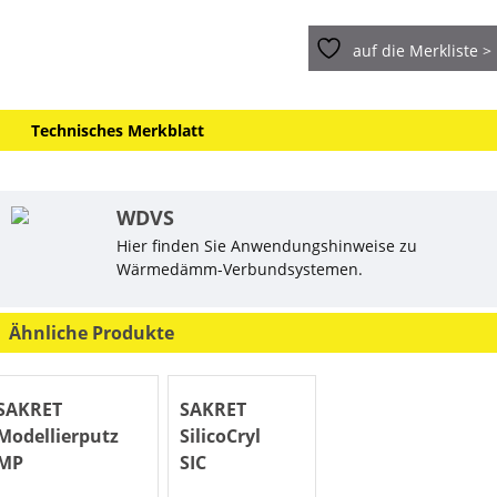
auf die Merkliste >
Technisches Merkblatt
WDVS
Hier finden Sie Anwendungshinweise zu
Wärmedämm-Verbundsystemen.
Ähnliche Produkte
SAKRET
SAKRET
Modellierputz
SilicoCryl
MP
SIC