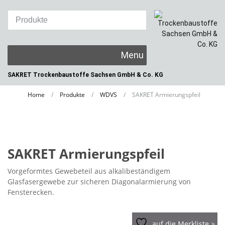
Skip
to
content
SAKRET Trockenbaustoffe
Sachsen GmbH & Co. KG
Home
/
Produkte
/
WDVS
/
SAKRET Armierungspfeil
SAKRET Armierungspfeil
Vorgeformtes Gewebeteil aus alkalibeständigem
Glasfasergewebe zur sicheren Diagonalarmierung von
Fensterecken.
auf die Merkliste >