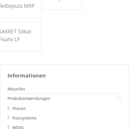
Reibeputz MRP
SAKRET Silikat
auf die Merkliste >
Fixativ LF
Informationen
Aktuelles
Produktanwendungen
Fliesen
Putzsysteme
WDVS