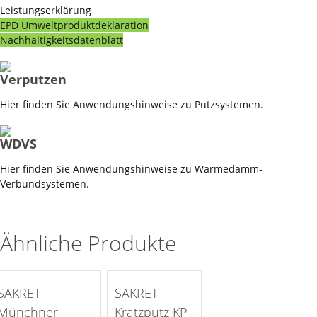
Leistungserklärung
EPD Umweltproduktdeklaration
Nachhaltigkeitsdatenblatt
Verputzen
Hier finden Sie Anwendungshinweise zu Putzsystemen.
WDVS
Hier finden Sie Anwendungshinweise zu Wärmedämm-
Verbundsystemen.
Ähnliche Produkte
SAKRET
SAKRET
auf die Merkliste >
auf die Merkliste >
Münchner
Kratzputz KP