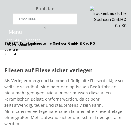
Produkte
×
Skip
to
Über SAKRET Sachsen
content
SAKRET Trockenbaustoffe
Sachsen GmbH & Co. KG
SAKRET Sachsen
Über uns
Kontakt
Videos
Downloads
Fliesen auf Fliese sicher verlegen
Als Verlegeuntergrund kommen häufig alte Fliesenbeläge vor,
weil sie schadhaft sind oder den optischen Bedürfnissen
nicht mehr genügen. Nicht immer müssen diese alten
keramischen Beläge entfernt werden, da es sehr
zeitaufwendig, teuer und staubintensiv sein kann.
Mit moderner Verlegematerialien können alte Fliesenbeläge
ohne großen Mehraufwand sicher und schnell neu gestaltet
werden.