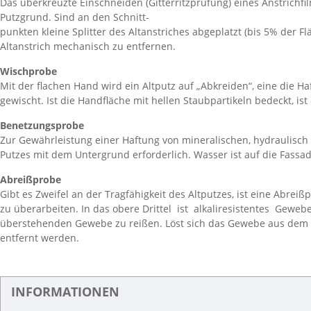
Das überkreuzte Einschneiden (Gitterritzprüfung) eines Anstrichfi
Putzgrund. Sind an den Schnitt-
punkten kleine Splitter des Altanstriches abgeplatzt (bis 5% der F
Altanstrich mechanisch zu entfernen.
Wischprobe
Mit der flachen Hand wird ein Altputz auf „Abkreiden“, eine die H
gewischt. Ist die Handfläche mit hellen Staubpartikeln bedeckt, 
Benetzungsprobe
Zur Gewährleistung einer Haftung von mineralischen, hydraulisch
Putzes mit dem Untergrund erforderlich. Wasser ist auf die Fassa
Abreißprobe
Gibt es Zweifel an der Tragfähigkeit des Altputzes, ist eine Abrei
zu überarbeiten. In das obere Drittel ist alkaliresistentes Geweb
überstehenden Gewebe zu reißen. Löst sich das Gewebe aus dem Arm
entfernt werden.
INFORMATIONEN