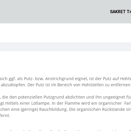
SAKRET Tr
sich ggf. als Putz- bzw. Anstrichgrund eignet, ist der Putz auf Hoh
 abzuklopfen. Der Putz ist im Bereich von Hohlstellen zu entferne
, die den potenziellen Putzgrund abdichten und ihn ungeeignet 
t mittels einer Lötlampe. In der Flamme wird ein organischer Fa
achen eine (geringe) Rauchbildung. Die organischen Rückstände s
ernt.