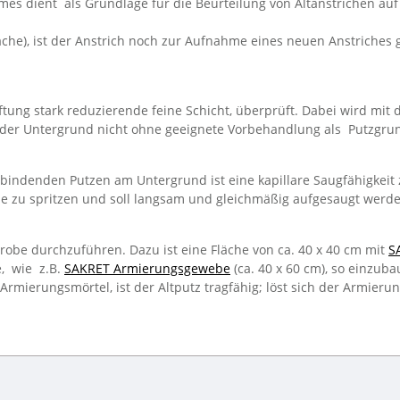
lmes dient als Grundlage für die Beurteilung von Altanstrichen auf
läche), ist der Anstrich noch zur Aufnahme eines neuen Anstriches 
aftung stark reduzierende feine Schicht, überprüft. Dabei wird mit
ist der Untergrund nicht ohne geeignete Vorbehandlung als Putzgru
 bindenden Putzen am Untergrund ist eine kapillare Saugfähigkei
de zu spritzen und soll langsam und gleichmäßig aufgesaugt werde
ßprobe durchzuführen. Dazu ist eine Fläche von ca. 40 x 40 cm mit
S
e, wie z.B.
SAKRET Armierungsgewebe
(ca. 40 x 60 cm), so einzub
ierungsmörtel, ist der Altputz tragfähig; löst sich der Armierun