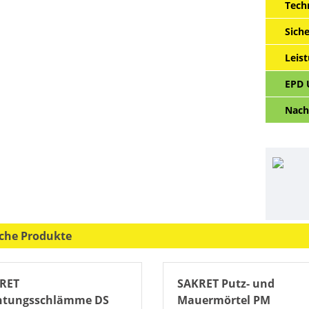
Tech
Sich
Leis
EPD 
Nach
che Produkte
RET
SAKRET Putz- und
htungsschlämme DS
Mauermörtel PM