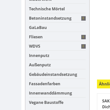
Technische Mörtel
Betoninstandsetzung
GaLaBau
Fliesen
WDVS
Innenputz
Außenputz
Gebäudeinstandsetzung
Fassadenfarben
Ähnli
Innenwanddämmung
SAK
Vegane Baustoffe
Dic