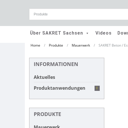
Skip
Über SAKRET Sachsen
Videos
Dow
to
content
Home
/
Produkte
/
Mauerwerk
/
SAKRET Beton / Es
INFORMATIONEN
Aktuelles
Produktanwendungen
PRODUKTE
Mauerwerk