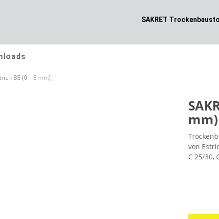
SAKRET Trockenbausto
nloads
trich BE (0 – 8 mm)
SAKR
mm)
Trockenbe
von Estri
C 25/30, 