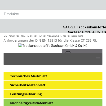
Home
/
Produkte
/
Mauerwerk
/
SAKRET Beton / Estrich flott BE flott
SAKRET Beton / Estrich flott BE
flott
SAKRET Trockenbaustoffe
Sachsen GmbH & Co. KG
BE Flott erreicht eine hohe Festigkeit, er erfüllt die
Anforderungen der DIN EN 13813 für die Klasse CT C35 F5.
auf die Merkliste
Skip
>
to
content
Technisches Merkblatt
Sicherheitsdatenblatt
Leistungserklärung
Nachhaltigkeitsdatenblatt