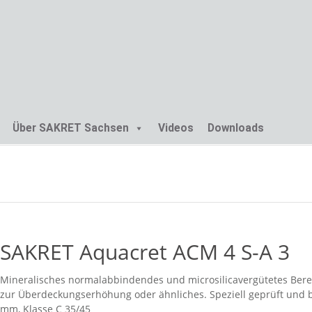
Skip
Über SAKRET Sachsen
Videos
Downloads
to
content
SAKRET Aquacret ACM 4 S-A 3
Mineralisches normalabbindendes und microsilicavergütetes Bereit
zur Überdeckungserhöhung oder ähnliches. Speziell geprüft und be
mm, Klasse C 35/45