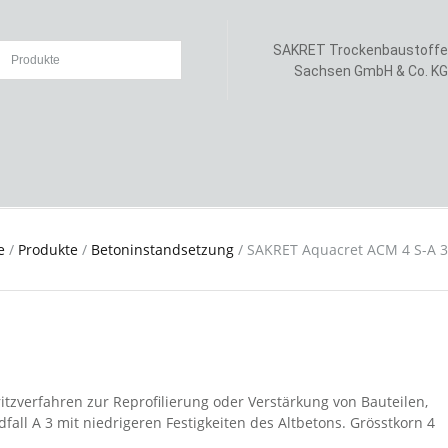
SAKRET Trockenbaustoffe
Sachsen GmbH & Co. KG
e
/
Produkte
/
Betoninstandsetzung
/
SAKRET Aquacret ACM 4 S-A 3
tzverfahren zur Reprofilierung oder Verstärkung von Bauteilen,
ll A 3 mit niedrigeren Festigkeiten des Altbetons. Grösstkorn 4