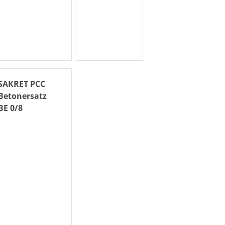
SAKRET PCC
Betonersatz
BE 0/8