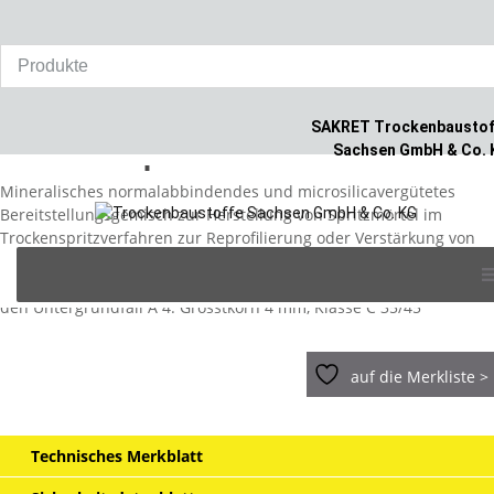
Home
/
Produkte
/
Betoninstandsetzung
/
SAKRET Aquacret ACM
4 S-A 4
SAKRET Trockenbaustof
SAKRET Aquacret ACM 4 S-A 4
Sachsen GmbH & Co. 
Mineralisches normalabbindendes und microsilicavergütetes
Bereitstellungsgemisch zur Herstellung von Spritzmörtel im
Trockenspritzverfahren zur Reprofilierung oder Verstärkung von
Skip
Bauteilen, zur Überdeckungserhöhung oder ähnliches. Speziell
to
geprüft und bei der BAW gelistet nach dem Merkblatt LB 219 für
content
den Untergrundfall A 4. Grösstkorn 4 mm, Klasse C 35/45
auf die Merkliste >
Technisches Merkblatt