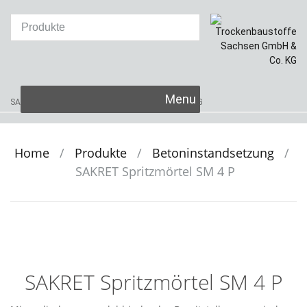
Skip
SAKRET Trockenbaustoffe
Sachsen GmbH & Co. KG
to
content
Home
/
Produkte
/
Betoninstandsetzung
/
SAKRET Spritzmörtel SM 4 P
SAKRET Spritzmörtel SM 4 P