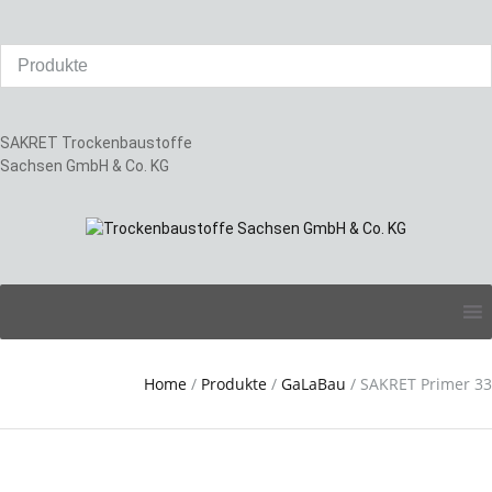
SAKRET Trockenbaustoffe
Sachsen GmbH & Co. KG
Skip
to
content
Home
/
Produkte
/
GaLaBau
/
SAKRET Primer 33