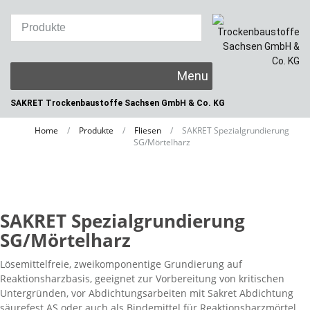
Skip
to
content
SAKRET Trockenbaustoffe
Sachsen GmbH & Co. KG
Home
/
Produkte
/
Fliesen
/
SAKRET Spezialgrundierung
SG/Mörtelharz
SAKRET Spezialgrundierung
SG/Mörtelharz
Lösemittelfreie, zweikomponentige Grundierung auf
Reaktionsharzbasis, geeignet zur Vorbereitung von kritischen
Untergründen, vor Abdichtungsarbeiten mit Sakret Abdichtung
säurefest AS oder auch als Bindemittel für Reaktionsharzmörtel.