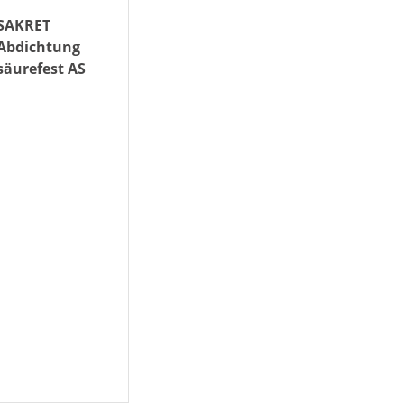
SAKRET
Abdichtung
säurefest AS