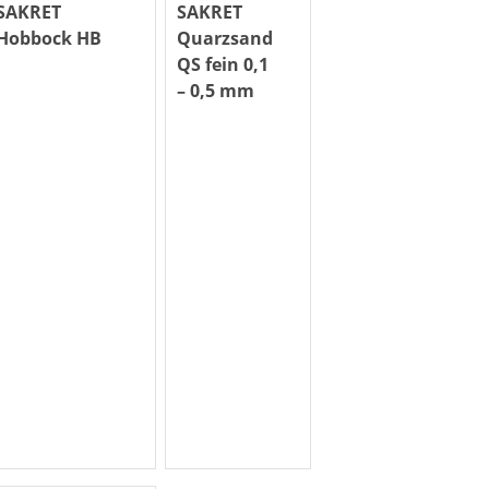
SAKRET
SAKRET
Hobbock HB
Quarzsand
QS fein 0,1
– 0,5 mm