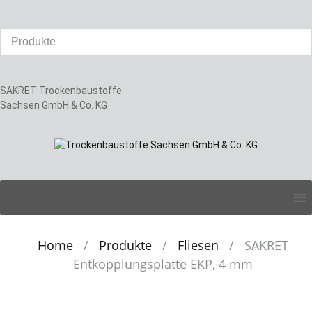
SAKRET Trockenbaustoffe
Sachsen GmbH & Co. KG
Skip
to
content
Home
/
Produkte
/
Fliesen
/
SAKRET
Entkopplungsplatte EKP, 4 mm