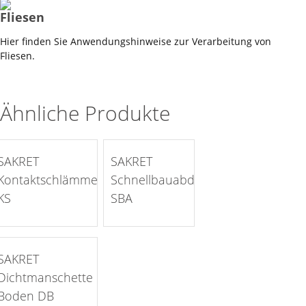
Fliesen
Hier finden Sie Anwendungshinweise zur Verarbeitung von
Fliesen.
Ähnliche Produkte
auf die Merkliste >
auf die Merkliste >
SAKRET
SAKRET
Kontaktschlämme
Schnellbauabdichtung
KS
SBA
auf die Merkliste >
SAKRET
Dichtmanschette
Boden DB