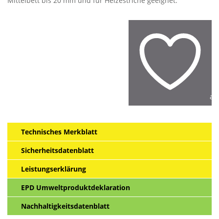
Mittelbett bis 20 mm und für Heizestriche geeignet.
au
Technisches Merkblatt
Sicherheitsdatenblatt
Leistungserklärung
EPD Umweltproduktdeklaration
Nachhaltigkeitsdatenblatt