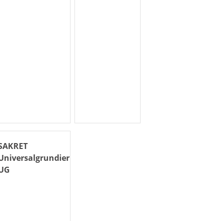
SAKRET
Universalgrundierung
UG