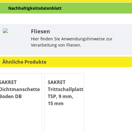
Nachhaltigkeitsdatenblatt
Fliesen
Hier finden Sie Anwendungshinweise zur
Verarbeitung von Fliesen.
Ähnliche Produkte
SAKRET
SAKRET
Dichtmanschette
Trittschallplatte
Boden DB
TSP, 9 mm,
15 mm