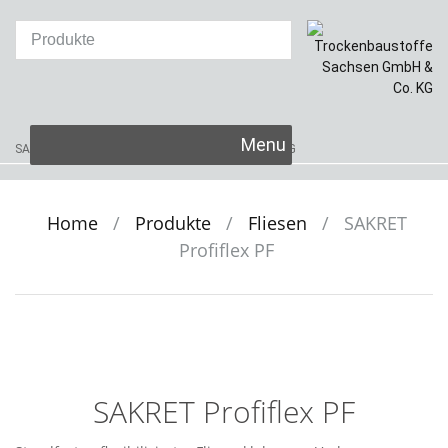
Skip
SAKRET Trockenbaustoffe
Sachsen GmbH & Co. KG
to
content
Home
/
Produkte
/
Fliesen
/
SAKRET
Profiflex PF
SAKRET Profiflex PF