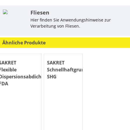
Fliesen
Hier finden Sie Anwendungshinweise zur
Verarbeitung von Fliesen.
Ähnliche Produkte
SAKRET
SAKRET
Flexible
Schnellhaftgrund
Dispersionsabdichtung
SHG
FDA