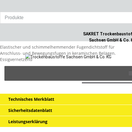
Home
/
Produkte
/
Fliesen
/
SAKRET Silikon-Dicht E
SAKRET Silikon-Dicht E
SAKRET Trockenbaustof
Sachsen GmbH & Co. 
Elastischer und schimmelhemmender Fugendichtstoff für
Anschluss- und Bewegungsfugen in keramischen Belägen.
Essigvernetzend
Skip
to
auf die Merkliste >
content
Technisches Merkblatt
Sicherheitsdatenblatt
Leistungserklärung