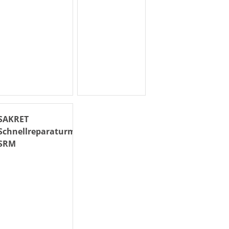
SAKRET
Schnellreparaturmörtel
SRM