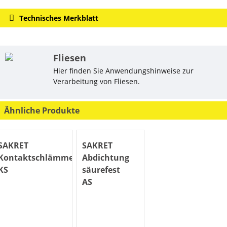
Technisches Merkblatt
Fliesen
Hier finden Sie Anwendungshinweise zur
Verarbeitung von Fliesen.
Ähnliche Produkte
SAKRET
SAKRET
Kontaktschlämme
Abdichtung
KS
säurefest
AS