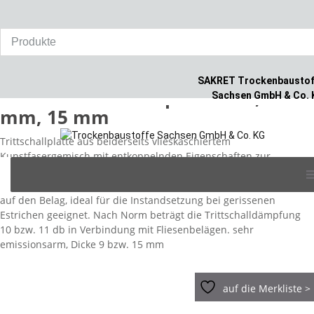
Home
/
Produkte
/
Fliesen
/
SAKRET Trittschallplatte TSP, 9 mm, 15
mm
SAKRET Trockenbaustof
SAKRET Trittschallplatte TSP, 9
Sachsen GmbH & Co. 
mm, 15 mm
Trittschallplatte aus beiderseits vlieskaschiertem
Kunstfasergemisch mit entkoppelnden Eigenschaften zur
Skip
Dämpfung von Geräuschen durch das Begehen des Belags.
to
Reduziert die Übertragung von Spannungen aus dem Untergrund
content
auf den Belag, ideal für die Instandsetzung bei gerissenen
Estrichen geeignet. Nach Norm beträgt die Trittschalldämpfung
10 bzw. 11 db in Verbindung mit Fliesenbelägen. sehr
emissionsarm, Dicke 9 bzw. 15 mm
auf die Merkliste >