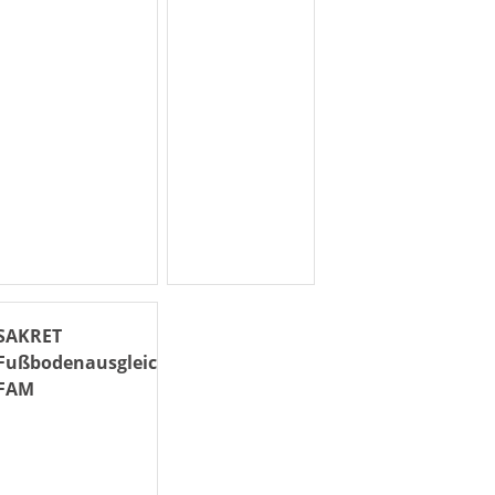
SAKRET
Fußbodenausgleichsmasse
FAM