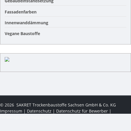
Gebäudeinstandsetzung
Fassadenfarben
Innenwanddämmung
Vegane Baustoffe
©
2026
SAKRET Trockenbaustoffe Sachsen GmbH & Co. KG
Impressum
|
Datenschutz
|
Datenschutz für Bewerber
|
Hinweisgeberschutzgesetz