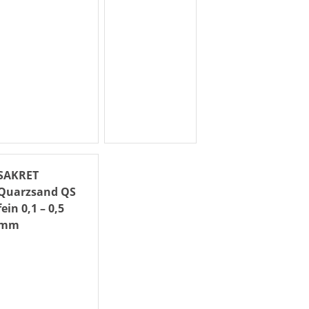
SAKRET
Quarzsand QS
fein 0,1 – 0,5
mm