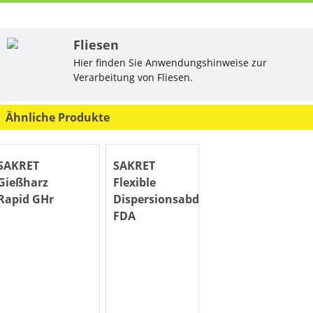
Fliesen
Hier finden Sie Anwendungshinweise zur
Verarbeitung von Fliesen.
Ähnliche Produkte
SAKRET
SAKRET
Gießharz
Flexible
Rapid GHr
Dispersionsabdichtung
FDA