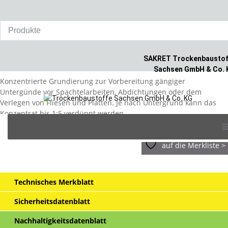
Home
/
Produkte
/
Fliesen
/
SAKRET Universalgrundierung UG
SAKRET Universalgrundierung UG
SAKRET Trockenbaustof
Sachsen GmbH & Co. 
Konzentrierte Grundierung zur Vorbereitung gängiger
Untergünde vor Spachtelarbeiten, Abdichtungen oder dem
Verlegen von Fliesen und Platten. Je nach Untergrund kann das
Konzentrat bis 1:5 verdünnt werden.
Skip
to
content
auf die Merkliste >
Technisches Merkblatt
Sicherheitsdatenblatt
Nachhaltigkeitsdatenblatt