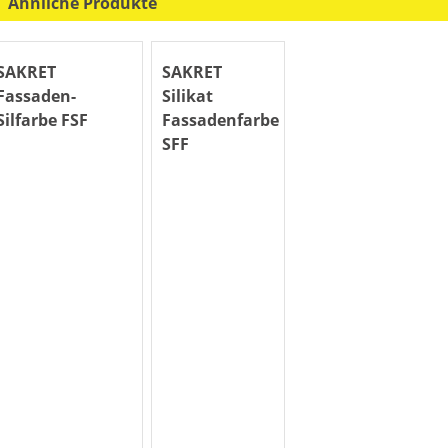
Ähnliche Produkte
SAKRET
SAKRET
Fassaden-
Silikat
Silfarbe FSF
Fassadenfarbe
SFF