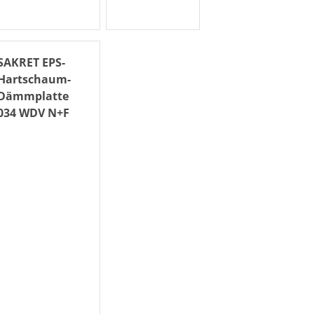
SAKRET EPS-
Hartschaum-
Dämmplatte
034 WDV N+F