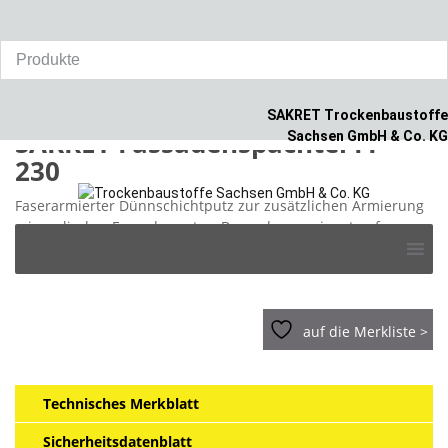
Home
/
Produkte
/
Außenputz
/
SAKRET Fassadenspachtel FP
230
SAKRET Trockenbaustoffe
SAKRET Fassadenspachtel FP
Sachsen GmbH & Co. KG
230
Faserarmierter Dünnschichtputz zur zusätzlichen Armierung
mineralischer Fassadenputze. Besonders geeignet auf
Skip
rabottierten Außenputzen mit hohem Saugvermögen. Klasse
to
CS III
content
auf die Merkliste >
Technisches Merkblatt
Sicherheitsdatenblatt