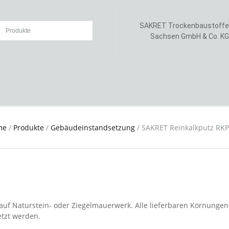
SAKRET Trockenbaustoffe
Sachsen GmbH & Co. KG
me
/
Produkte
/
Gebäudeinstandsetzung
/
SAKRET Reinkalkputz RKP
 auf Naturstein- oder Ziegelmauerwerk. Alle lieferbaren Körnungen
etzt werden.