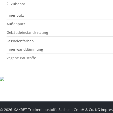
Zubehör
Innenputz
Außenputz
Gebäudeinstandsetzung
Fassadenfarben
Innenwanddämmung
Vegane Baustoffe
©
2026
SAKRET Trockenbaustoffe Sachsen GmbH & Co. KG
Impre