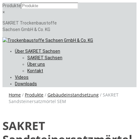
Produkte
×
SAKRET Trockenbaustoffe
Sachsen GmbH & Co. KG
Skip
Über SAKRET Sachsen
to
SAKRET Sachsen
content
Über uns
Kontakt
Videos
Downloads
Home
/
Produkte
/
Gebäudeinstandsetzung
/
SAKRET
Sandsteinersatzmörtel SEM
SAKRET