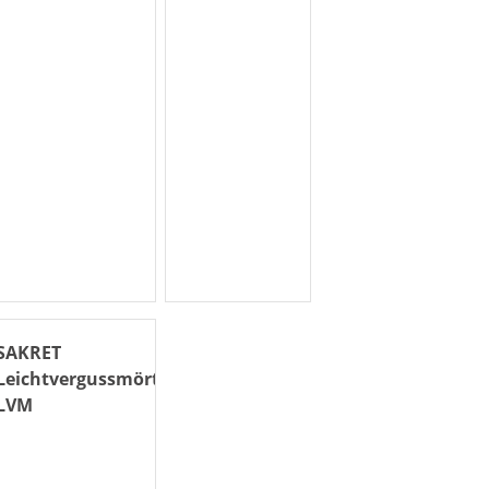
SAKRET
Leichtvergussmörtel
LVM