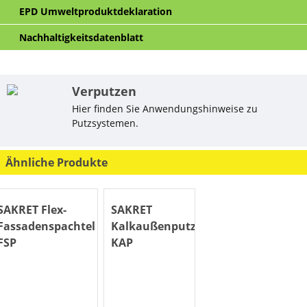
EPD Umweltproduktdeklaration
Nachhaltigkeitsdatenblatt
Verputzen
Hier finden Sie Anwendungshinweise zu
Putzsystemen.
Ähnliche Produkte
SAKRET Flex-
SAKRET
Fassadenspachtel
Kalkaußenputz
FSP
KAP