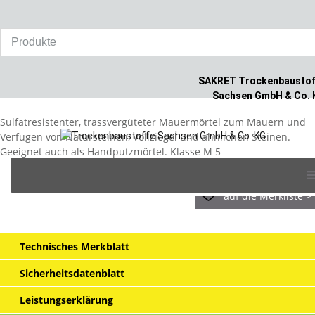
Home
/
Produkte
/
Gebäudeinstandsetzung
/
SAKRET Trass-Kalk-
Mörtel TKM
SAKRET Trockenbaustof
SAKRET Trass-Kalk-Mörtel TKM
Sachsen GmbH & Co. 
Sulfatresistenter, trassvergüteter Mauermörtel zum Mauern und
Verfugen von Natursteinen, Vollziegel und ähnlichen Steinen.
Geeignet auch als Handputzmörtel. Klasse M 5
Skip
to
content
auf die Merkliste >
Technisches Merkblatt
Sicherheitsdatenblatt
Leistungserklärung