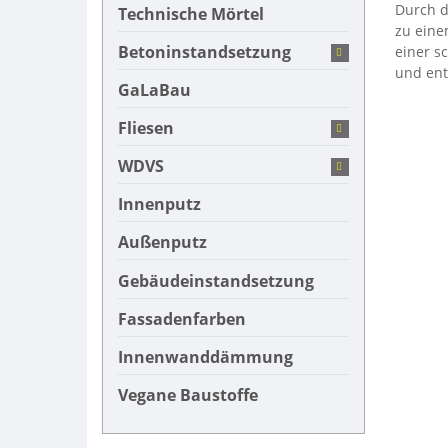
Durch d
Technische Mörtel
zu eine
Betoninstandsetzung
einer s
und ent
GaLaBau
Fliesen
WDVS
Innenputz
Außenputz
Gebäudeinstandsetzung
Fassadenfarben
Innenwanddämmung
Vegane Baustoffe