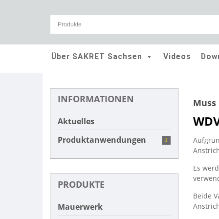
Skip
Über SAKRET Sachsen
Videos
Dow
to
content
INFORMATIONEN
Muss 
WDV
Aktuelles
Produktanwendungen
Aufgrun
Anstric
Es werd
verwend
PRODUKTE
Beide V
Anstric
Mauerwerk