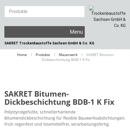
Skip
to
content
SAKRET Trockenbaustoffe
Sachsen GmbH & Co. KG
Home
/
Produkte
/
Mauerwerk
/
SAKRET Bitumen-
Dickbeschichtung BDB-1 K Fix
SAKRET Bitumen-
Dickbeschichtung BDB-1 K Fix
Polystyrolgefüllte, schnellerhärtende
Bitumendickbeschichtung für flexible Bauwerksabdichtungen.
Früh regenfest und lösemittelfrei, verarbeitungsfertig