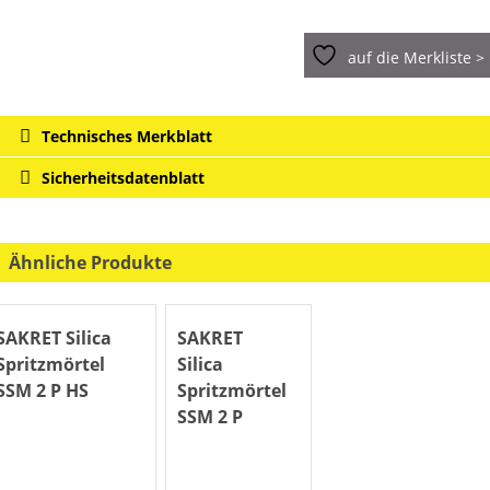
auf die Merkliste >
Technisches Merkblatt
Sicherheitsdatenblatt
Ähnliche Produkte
SAKRET Silica
SAKRET
Spritzmörtel
Silica
SSM 2 P HS
Spritzmörtel
SSM 2 P