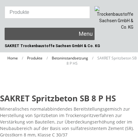
Skip
to
content
SAKRET Trockenbaustoffe
Sachsen GmbH & Co. KG
Home
/
Produkte
/
Betoninstandsetzung
/
SAKRET Spritzbeton SB
8 P HS
SAKRET Spritzbeton SB 8 P HS
Mineralisches normalabbindendes Bereitstellungsgemisch zur
Herstellung von Spritzbeton im Trockenspritzverfahren zur
Verstärkung von Bauteilen, zur Überdeckungserhöhung oder im
Neubaubereich auf der Basis von sulfatresistentem Zement (SR).
Grösstkorn 8 mm, Klasse C 30/37