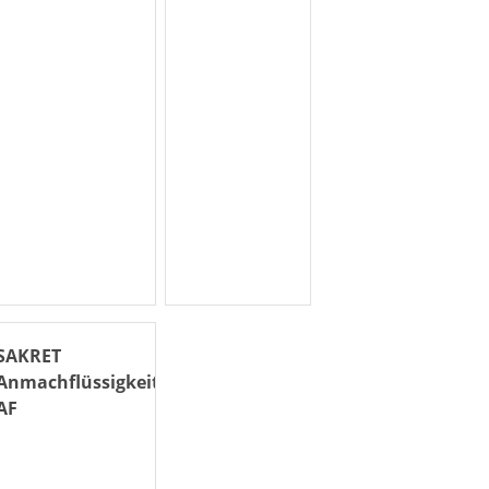
SAKRET
Anmachflüssigkeit
AF