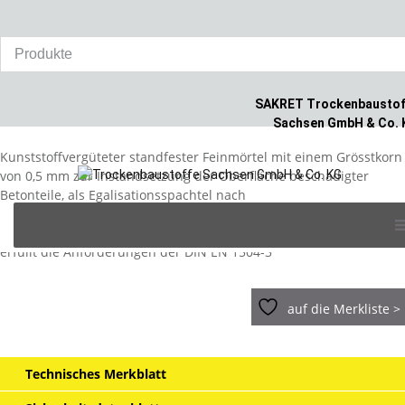
Home
/
Produkte
/
Betoninstandsetzung
/
SAKRET Feinmörtel PCC
F
SAKRET Trockenbaustof
SAKRET Feinmörtel PCC F
Sachsen GmbH & Co. 
Kunststoffvergüteter standfester Feinmörtel mit einem Grösstkorn
von 0,5 mm zur Instandsetzung der Oberfläche beschädigter
Betonteile, als Egalisationsspachtel nach
Skip
Reprofilierungsmaßnahmen. und als Bestandteil der Sakret
to
Oberflächenschutzsysteme. Geprüft gem. ZTV-Ing, RiLi Sib und
content
erfüllt die Anforderungen der DIN EN 1504-3
auf die Merkliste >
Technisches Merkblatt