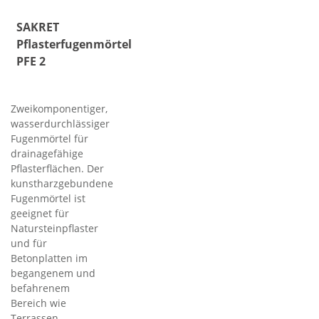
SAKRET
Pflasterfugenmörtel
PFE 2
Zweikomponentiger,
wasserdurchlässiger
Fugenmörtel für
drainagefähige
Pflasterflächen. Der
kunstharzgebundene
Fugenmörtel ist
geeignet für
Natursteinpflaster
und für
Betonplatten im
begangenem und
befahrenem
Bereich wie
Terrassen,