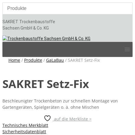
SAKRET Trockenbaustoffe
Sachsen GmbH & Co. KG
Skip
to
content
Home
/
Produkte
/
GaLaBau
/
SAKRET Setz-Fix
SAKRET Setz-Fix
Beschleunigter Trockenbeton zur schnellen Montage von
Gartengeräten, Spielgeräten o. ä. ohne Mischen
auf die Merkliste >
Technisches Merkblatt
Sicherheitsdatenblatt