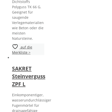
Dichtstoffs
Polyguss TK 66 G.
Geeignet für
saugende
Verlegematerialien
wie Beton oder die
meisten
Natursteine.
auf die
Merkliste >
SAKRET
Steinverguss
ZPF L
Einkomponentiger,
wasserundurchlässiger
Fugenmörtel für
drainagefähige