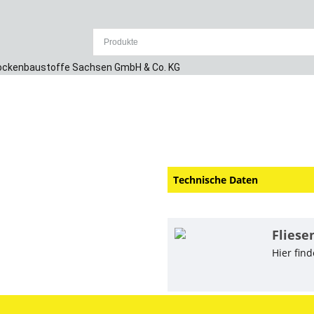
SAKRET Hobboc
Anrührgefäß, ergibt dank sein
mit beispielsweise einem Mört
Technische Daten
Fliese
Hier fin