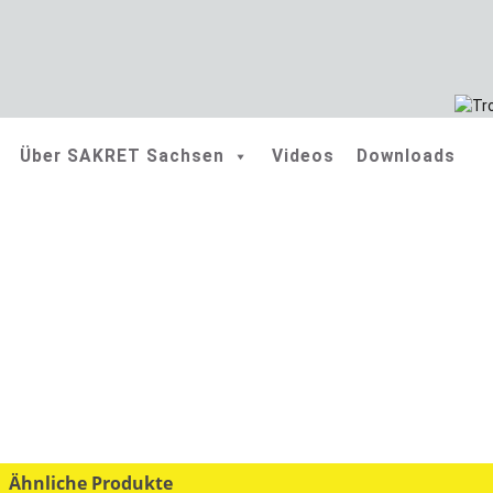
Home
/
Produkte
/
Fliesen
/
SAKRET Hobbock HB
Skip
to
Über SAKRET Sachsen
Videos
Downloads
content
Ähnliche Produkte