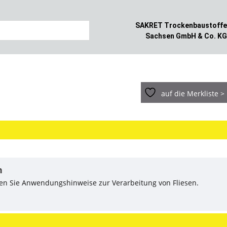
SAKRET Trockenbaustoffe
k HB
Sachsen GmbH & Co. KG
er hohen Form deutlich bessere Aufmischergebnisse verglichen
eleimer.
auf die Merkliste >
n
den Sie Anwendungshinweise zur Verarbeitung von Fliesen.