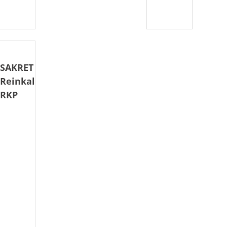
SAKRET
Reinkalkputz
RKP