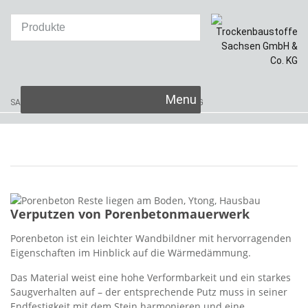
Skip
SAKRET Trockenbaustoffe
Sachsen GmbH & Co. KG
to
content
Verputzen von Porenbetonmauerwerk
Porenbeton ist ein leichter Wandbildner mit hervorragenden
Eigenschaften im Hinblick auf die Wärmedämmung.
Das Material weist eine hohe Verformbarkeit und ein starkes
Saugverhalten auf – der entsprechende Putz muss in seiner
Endfestigkeit mit dem Stein harmonieren und eine