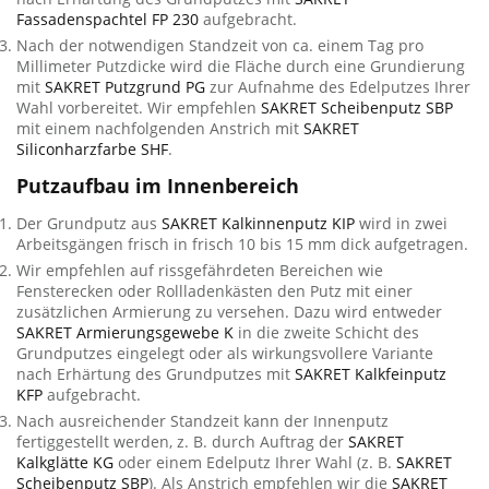
Fassadenspachtel FP 230
aufgebracht.
Nach der notwendigen Standzeit von ca. einem Tag pro
Millimeter Putzdicke wird die Fläche durch eine Grundierung
mit
SAKRET Putzgrund PG
zur Aufnahme des Edelputzes Ihrer
Wahl vorbereitet. Wir empfehlen
SAKRET Scheibenputz SBP
mit einem nachfolgenden Anstrich mit
SAKRET
Siliconharzfarbe SHF
.
Putzaufbau im Innenbereich
Der Grundputz aus
SAKRET Kalkinnenputz KIP
wird in zwei
Arbeitsgängen frisch in frisch 10 bis 15 mm dick aufgetragen.
Wir empfehlen auf rissgefährdeten Bereichen wie
Fensterecken oder Rollladenkästen den Putz mit einer
zusätzlichen Armierung zu versehen. Dazu wird entweder
SAKRET Armierungsgewebe K
in die zweite Schicht des
Grundputzes eingelegt oder als wirkungsvollere Variante
nach Erhärtung des Grundputzes mit
SAKRET Kalkfeinputz
KFP
aufgebracht.
Nach ausreichender Standzeit kann der Innenputz
fertiggestellt werden, z. B. durch Auftrag der
SAKRET
Kalkglätte KG
oder einem Edelputz Ihrer Wahl (z. B.
SAKRET
Scheibenputz SBP
). Als Anstrich empfehlen wir die
SAKRET