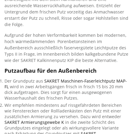
ausreichende Wasserrückhaltung aufweisen. Entzieht der
Untergrund dem frischen Putz vorzeitig das Anmachwasser
erstarrt der Putz zu schnell, Risse oder sogar Hohlstellen sind
die Folge.
Aufgrund der hohen Verformbarkeit kommen bei modernen,
hoch wärmedämmenden Porenbetonsteinen im
Außenbereich ausschließlich faservergütete Leichtputze des
Typs II in Frage, im Innenbereich bilden kalkgebundene Putze
wie der SAKRET Kalkinnenputz KIP die beste Alternative.
Putzaufbau für den Außenbereich
Der Grundputz aus
SAKRET Maschinen-Faserleichtputz MAP-
FL
wird in zwei Arbeitsgängen frisch in frisch 15 bis 20 mm
dick aufgetragen. Dies sorgt für einen ausgewogenen
Wasserhaushalt des frischen Putzes.
Wir empfehlen mindestens auf rissgefährdeten Bereichen
wie Fensterecken oder Rollladenkästen den Putz mit einer
zusätzlichen Armierung zu versehen. Dazu wird entweder
SAKRET Armierungsgewebe K
in die zweite Schicht des
Grundputzes eingelegt oder als wirkungsvollere Variante
nach Erhärtung des Grundputzes mit
SAKRET